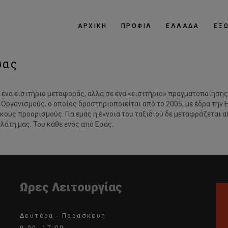
ΑΡΧΙΚΗ
ΠΡΟΦΙΛ
ΕΛΛΑΔΑ
ΕΞ
σας
ε ένα εισιτήριο μεταφοράς, αλλά σε ένα «εισιτήριο» πραγματοποίησης
Οργανισμούς, o οποίος δραστηριοποιείται από το 2005, με έδρα την Ε
ύς προορισμούς. Για εμάς η έννοια του ταξιδιού δε μεταφράζεται απ
λάτη μας. Του κάθε ενός από Eσάς.
Ωρες Λειτουργίας
Δευτέρα - Παρασκευή