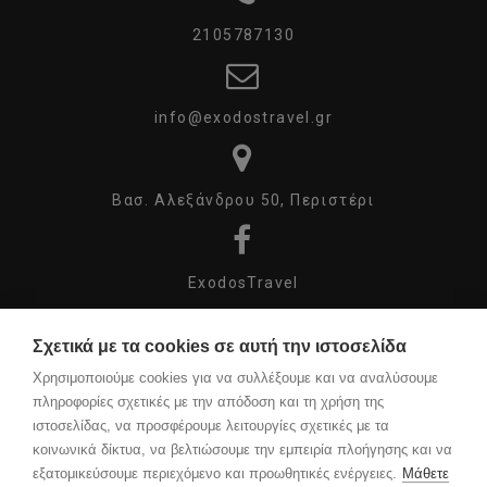
2105787130
info@exodostravel.gr
Βασ. Αλεξάνδρου 50, Περιστέρι
ExodosTravel
Σχετικά με τα cookies σε αυτή την ιστοσελίδα
exodos_travel
Χρησιμοποιούμε cookies για να συλλέξουμε και να αναλύσουμε
πληροφορίες σχετικές με την απόδοση και τη χρήση της
ιστοσελίδας, να προσφέρουμε λειτουργίες σχετικές με τα
κοινωνικά δίκτυα, να βελτιώσουμε την εμπειρία πλοήγησης και να
COPYRIGHT ©
εξατομικεύσουμε περιεχόμενο και προωθητικές ενέργειες.
Μάθετε
2023 DESIGN