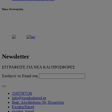
Ωρες Λειτουργίας
Δευτέρα - Παρασκευή
9:00 -17:00
Σάββατο
9:00 -15:00
Newsletter
ΕΓΓΡΑΦΕΙΤΕ ΓΙΑ ΝΕΑ ΚΑΙ ΠΡΟΣΦΟΡΕΣ
Εισάγετε το Email σας
2105787130
info@exodostravel.gr
Βασ. Αλεξάνδρου 50, Περιστέρι
ExodosTravel
exodos_travel