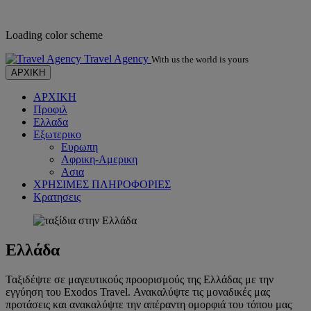
Καλέστε μας στο 210 57 87 130
Loading color scheme
Travel Agency
With us the world is yours
ΑΡΧΙΚΗ
ΑΡΧΙΚΗ
Προφιλ
Ελλαδα
Εξωτερικο
Ευρωπη
Αφρικη-Αμερικη
Ασια
ΧΡΗΣΙΜΕΣ ΠΛΗΡΟΦΟΡΙΕΣ
Κρατησεις
Ελλάδα
Ταξιδέψτε σε μαγευτικούς προορισμούς της Ελλάδας με την
εγγύηση του Exodos Travel. Ανακαλύψτε τις μοναδικές μας
προτάσεις και ανακαλύψτε την απέραντη ομορφιά του τόπου μας