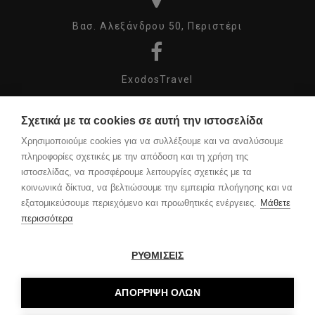
Βασ. Αλεξάνδρου 50, Περιστέρι
ExodosTravel
Σχετικά με τα cookies σε αυτή την ιστοσελίδα
exodos_travel
Χρησιμοποιούμε cookies για να συλλέξουμε και να αναλύσουμε
πληροφορίες σχετικές με την απόδοση και τη χρήση της
ιστοσελίδας, να προσφέρουμε λειτουργίες σχετικές με τα
κοινωνικά δίκτυα, να βελτιώσουμε την εμπειρία πλοήγησης και να
COPYRIGHT ©
εξατομικεύσουμε περιεχόμενο και προωθητικές ενέργειες.
Μάθετε
2023 DESIGN
περισσότερα
BY
XIT
ΑΡΙΘΜOΣ
ΜΗΤΕ:
0260E60000526000
ΡΥΘΜΙΣΕΙΣ
ΑΡΙΘΜΟΣ
Γ.Ε.ΜΗ:
069321903000
ΑΚΟΛΟΥΘΗΣΤΕ
ΑΠΟΡΡΙΨΗ ΟΛΩΝ
ΜΑΣ
ΣΤΟ
FACEBOOK
ΚΑΙ