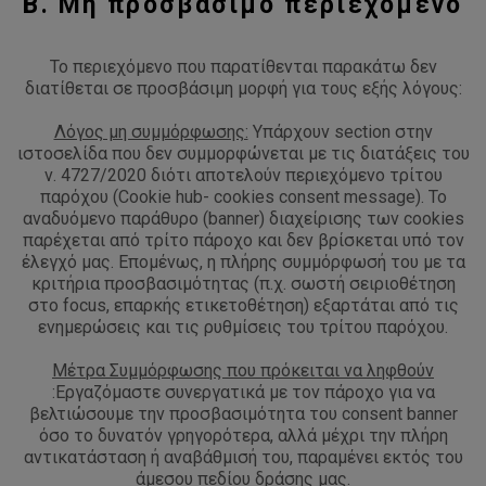
Β. Μη προσβάσιμο περιεχόμενο
Το περιεχόμενο που παρατίθενται παρακάτω δεν
διατίθεται σε προσβάσιμη μορφή για τους εξής λόγους:
Λόγος μη συμμόρφωσης:
Υπάρχουν section στην
ιστοσελίδα που δεν συμμορφώνεται με τις διατάξεις του
ν. 4727/2020 διότι αποτελούν περιεχόμενο τρίτου
παρόχου (Cookie hub- cookies consent message). Το
αναδυόμενο παράθυρο (banner) διαχείρισης των cookies
παρέχεται από τρίτο πάροχο και δεν βρίσκεται υπό τον
έλεγχό μας. Επομένως, η πλήρης συμμόρφωσή του με τα
κριτήρια προσβασιμότητας (π.χ. σωστή σειριοθέτηση
στο focus, επαρκής ετικετοθέτηση) εξαρτάται από τις
ενημερώσεις και τις ρυθμίσεις του τρίτου παρόχου.
Μέτρα Συμμόρφωσης που πρόκειται να ληφθούν
:Εργαζόμαστε συνεργατικά με τον πάροχο για να
βελτιώσουμε την προσβασιμότητα του consent banner
όσο το δυνατόν γρηγορότερα, αλλά μέχρι την πλήρη
αντικατάσταση ή αναβάθμισή του, παραμένει εκτός του
άμεσου πεδίου δράσης μας.