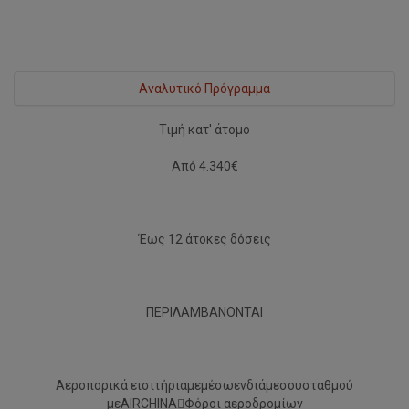
Aναλυτικό Πρόγραμμα
Τιμή κατ' άτομο
1η μέρα: Αθήνα-ΟσάκαΣυνάντηση στο αεροδρόμιο και
Από 4.340€
πτήση μέσω ενδιάμεσου σταθμού για την Οσάκα, μία από
τιςσημαντικότερες πόλεις της Ιαπωνίας, που είναι
κτισμένη στο Δέλτα του ποταμού Γιόντο, στονησί Χονσού,το
κεντρικό καιτο μεγαλύτερο από τα νησιά που απαρτίζουν
Έως 12 άτοκες δόσεις
την Ιαπωνία
2η μέρα: ΟσάκαΆφιξη στην Οσάκα,τον"Μεγάλο Λόφο",
όπως μεταφράζεται το όνοματης Οσάκα,ένα από
ΠΕΡΙΛΑΜΒΑΝΟΝΤΑΙ
τασημαντικότερα κατασκευαστικά και εμπορικά λιμάνια
του κόσμου.Δείπνο σε τοπικό εστιατόριοκαιτακτοποίηση
στο ξενοδοχείο μας. Διανυκτέρευση.
Αεροπορικά εισιτήριαμεμέσωενδιάμεσουσταθμού
3η μέρα: Οσάκαξενάγηση–ΚιότοΠρωινήξενάγηση στην πόλη
μεAIRCHINAΦόροι αεροδρομίων