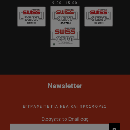
ΜιγιατζίμαΜεταφορά στον σιδηροδρομικό σταθμό, απ’
9:00 -15:00
όπου θα επιβιβαστούμε στο τραίνο-βολίδα με προορισμό
τηνΧιροσίμα. Άφιξη στην ιστορική πόλη, γνωστή για το
ολοκαύτωμα μετά την έκρηξη της πρώτης ατομικήςβόμβας
το 1945.Άφιξη και επίσκεψηστο γραφικό νησάκι
Μιγιατζίμα, "το νησί του νερού", με το
φημισμένοσιντοϊστικό ιερό Ιτσουκουσίμα και την
περίφημη πλωτή πύλη του (χαρακτηριστικό πολυ-
φωτογραφημένοσημείο της χώρας). Στη συνέχεια θα
επισκεφθούμε το πάρκο της Ειρήνης, το αντίστοιχο
μουσείοκαι τονΘόλο του Μνημείου της Ατομικής Βόμβατο
μόνο κτίριο(από μπετόν)που διασώθηκεκαι ο σκελετός
τουπου στέγαζε την "Εμπορική Έκθεση της Περιφέρειας
της Χιροσίμα". Ο Θόλος υπάρχει και σήμερα, όπωςακριβώς
απέμεινε μετά την έκρηξη, και έχει χαρακτηριστείμνημείο
Newsletter
παγκόσμιας κληρονομιάςτης UNESCO.Η Χιροσίμα είναι
γνωστή από ένα θλιβερό γεγονός που συγκλόνισε την
ανθρωπότητα: ήταν η πρώτη πόληστην ιστορία που
ΕΓΓΡΑΦΕΙΤΕ ΓΙΑ ΝΕΑ ΚΑΙ ΠΡΟΣΦΟΡΕΣ
βομβαρδίστηκε με ατομική βόμβα στις 6 Αυγούστου 1945
από τις ΗΠΑ, σκοτώνονταςάμεσα περί τους 70.000
ανθρώπους. Κατά τους επόμενους μήνες περίπου 60.000
Εισάγετε το Email σας
ακόμα άνθρωποιαπεβίωσαν από τραύματα ή έκθεση