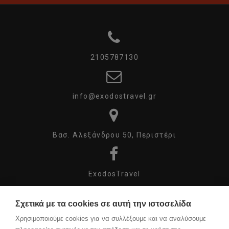
2105787130
info@exodostravel.gr
Βασ. Αλεξάνδρου 50, Περιστέρι
ExodosTravel
Σχετικά με τα cookies σε αυτή την ιστοσελίδα
exodos_travel
Χρησιμοποιούμε cookies για να συλλέξουμε και να αναλύσουμε